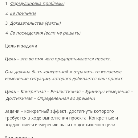
Формулировка проблемы
Ее причины
Доказательства (факты
)
Ее последствия (если не решать)
Цель и задачи
Цель
– это во имя чего предпринимается проект.
Она должна быть конкретной и отражать то желаемое
изменение ситуации, которого добивается ваш проект.
Цель
–
К
онкретная –
Р
еалистичная –
Е
диницы измерения –
Д
остижимая –
О
пределенная во времени
Задачи – конкретный эффект, достигнуть которого
требуется в ходе выполнения проекта. Конкретные и
поддающиеся измерению шаги по достижению цели.
Ход проекта