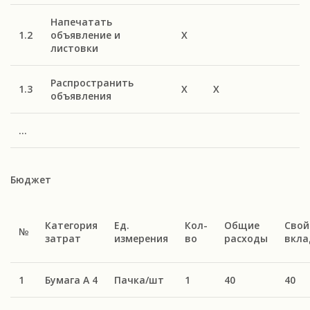
Напечатать
1.2
объявление и
Х
листовки
Распространить
1.3
Х
Х
объявления
…
Бюджет
Категория
Ед.
Кол-
Общие
Свой
№
затрат
измерения
во
расходы
вкла
1
Бумага А 4
Пачка/шт
1
40
40