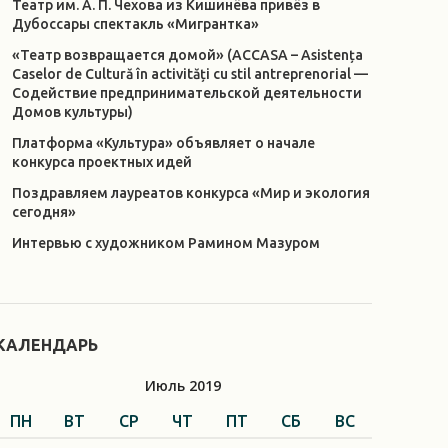
Театр им. А. П. Чехова из Кишинёва привёз в
Дубоссары спектакль «Мигрантка»
«Театр возвращается домой» (ACCASA – Asistența
Caselor de Cultură în activități cu stil antreprenorial —
Содействие предпринимательской деятельности
Домов культуры)
Платформа «Культура» объявляет о начале
конкурса проектных идей
Поздравляем лауреатов конкурса «Мир и экология
сегодня»
Интервью с художником Рамином Мазуром
КАЛЕНДАРЬ
Июль 2019
ПН
ВТ
СР
ЧТ
ПТ
СБ
ВС