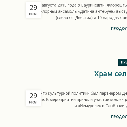
26 августа 2018 года в Бауринешти, Флорешть
29
фольклорный ансамбль «Датина антебунэ» высту
ИЮЛ
(слева от Днестра) и 10 народных ан
ПРОДОЛ
ПУ
Храм сел
Центр культурной политики был партнером Дн
29
районе. В мероприятии приняли участие коллекц
ИЮЛ
и «Немуреле» в Слобозии-
ПРОДОЛ