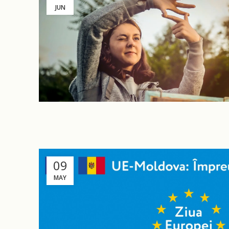
JUN
09
MAY