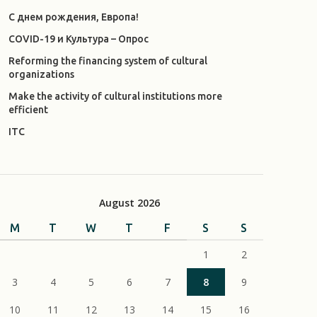
С днем рождения, Европа!
COVID-19 и Культура – Опрос
Reforming the financing system of cultural
organizations
Make the activity of cultural institutions more
efficient
ITC
August 2026
M
T
W
T
F
S
S
1
2
3
4
5
6
7
8
9
10
11
12
13
14
15
16