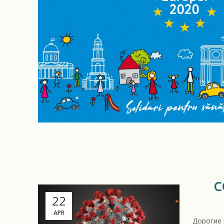
C
22
APR
Дорогие 