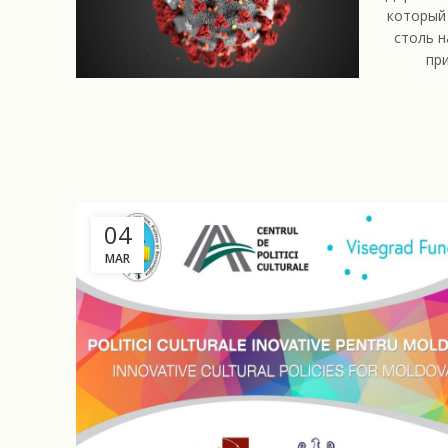
который
столь н
пр
04
MAR