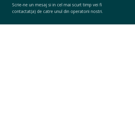
Scrie-ne un mesaj si in cel mai scurt timp vei fi
contactat(a) de catre unul din operatorii nostri.
Nume
*
Email
*
Mesaj