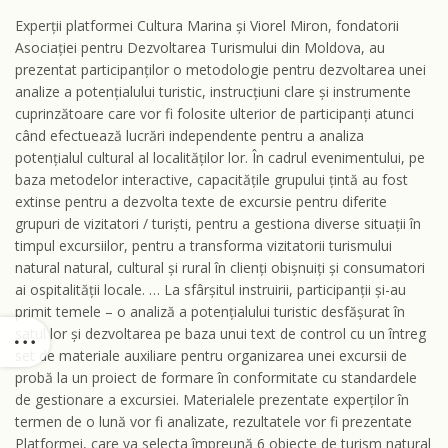
Experții platformei Cultura Marina și Viorel Miron, fondatorii
Asociației pentru Dezvoltarea Turismului din Moldova, au
prezentat participanților o metodologie pentru dezvoltarea unei
analize a potențialului turistic, instrucțiuni clare și instrumente
cuprinzătoare care vor fi folosite ulterior de participanți atunci
când efectuează lucrări independente pentru a analiza
potențialul cultural al localităților lor. În cadrul evenimentului, pe
baza metodelor interactive, capacitățile grupului țintă au fost
extinse pentru a dezvolta texte de excursie pentru diferite
grupuri de vizitatori / turiști, pentru a gestiona diverse situații în
timpul excursiilor, pentru a transforma vizitatorii turismului
natural natural, cultural și rural în clienți obișnuiți și consumatori
ai ospitalității locale. … La sfârșitul instruirii, participanții și-au
primit temele – o analiză a potențialului turistic desfășurat în
satul lor și dezvoltarea pe baza unui text de control cu ​​un întreg
set de materiale auxiliare pentru organizarea unei excursii de
probă la un proiect de formare în conformitate cu standardele
de gestionare a excursiei. Materialele prezentate experților în
termen de o lună vor fi analizate, rezultatele vor fi prezentate
Platformei, care va selecta împreună 6 obiecte de turism natural