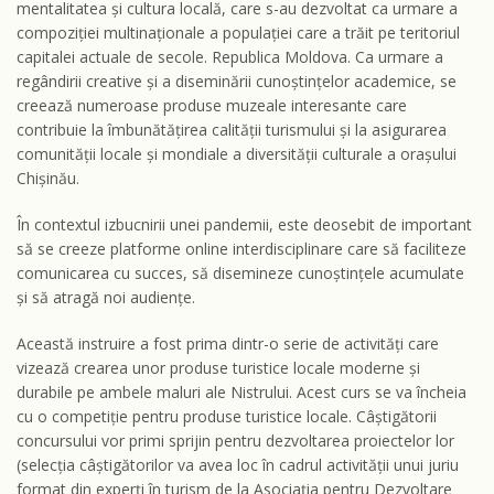
mentalitatea și cultura locală, care s-au dezvoltat ca urmare a
compoziției multinaționale a populației care a trăit pe teritoriul
capitalei actuale de secole. Republica Moldova. Ca urmare a
regândirii creative și a diseminării cunoștințelor academice, se
creează numeroase produse muzeale interesante care
contribuie la îmbunătățirea calității turismului și la asigurarea
comunității locale și mondiale a diversității culturale a orașului
Chișinău.
În contextul izbucnirii unei pandemii, este deosebit de important
să se creeze platforme online interdisciplinare care să faciliteze
comunicarea cu succes, să disemineze cunoștințele acumulate
și să atragă noi audiențe.
Această instruire a fost prima dintr-o serie de activități care
vizează crearea unor produse turistice locale moderne și
durabile pe ambele maluri ale Nistrului. Acest curs se va încheia
cu o competiție pentru produse turistice locale. Câștigătorii
concursului vor primi sprijin pentru dezvoltarea proiectelor lor
(selecția câștigătorilor va avea loc în cadrul activității unui juriu
format din experți în turism de la Asociația pentru Dezvoltare