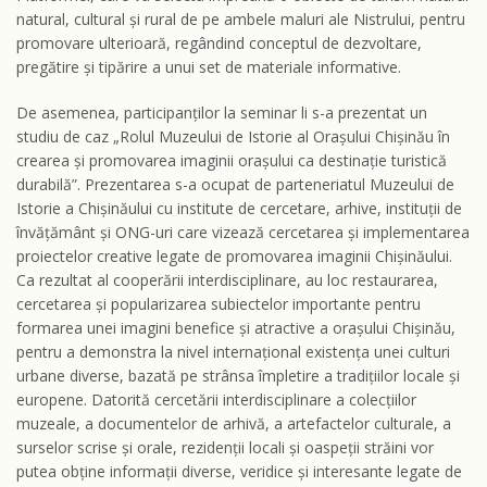
natural, cultural și rural de pe ambele maluri ale Nistrului, pentru
promovare ulterioară, regândind conceptul de dezvoltare,
pregătire și tipărire a unui set de materiale informative.
De asemenea, participanților la seminar li s-a prezentat un
studiu de caz „Rolul Muzeului de Istorie al Orașului Chișinău în
crearea și promovarea imaginii orașului ca destinație turistică
durabilă”. Prezentarea s-a ocupat de parteneriatul Muzeului de
Istorie a Chișinăului cu institute de cercetare, arhive, instituții de
învățământ și ONG-uri care vizează cercetarea și implementarea
proiectelor creative legate de promovarea imaginii Chișinăului.
Ca rezultat al cooperării interdisciplinare, au loc restaurarea,
cercetarea și popularizarea subiectelor importante pentru
formarea unei imagini benefice și atractive a orașului Chișinău,
pentru a demonstra la nivel internațional existența unei culturi
urbane diverse, bazată pe strânsa împletire a tradițiilor locale și
europene. Datorită cercetării interdisciplinare a colecțiilor
muzeale, a documentelor de arhivă, a artefactelor culturale, a
surselor scrise și orale, rezidenții locali și oaspeții străini vor
putea obține informații diverse, veridice și interesante legate de